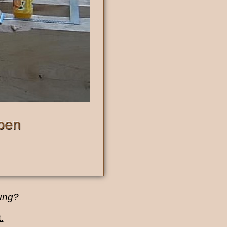
ben
tung?
.